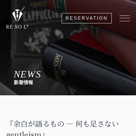
RESERVATION
NEWS
新着情報
『余白が語るもの ― 何も足さない
gentleism』