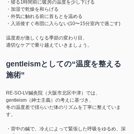
・寝る1時間前に暖房の温度を少し下げる
・加湿で乾燥を和らげる
・
外気に触れる前に首もとを温める
・入浴後すぐ布団に入らない
(10〜15分室内で過ごす)
温度差が激しくなる季節の変わり目、
適切なケア
で乗り越えていきましょう。
gentleismとしての“温度を整える
施術”
RE-SO-LV鍼灸院（大阪市北区中津）では、
gentleism（紳士主義）の考えに基づき、
冬の温度差で揺らいだ
体のリズム
を丁寧に整えていま
す。
・背中の鍼で、冷えによって緊張した呼吸をゆるめ、
深